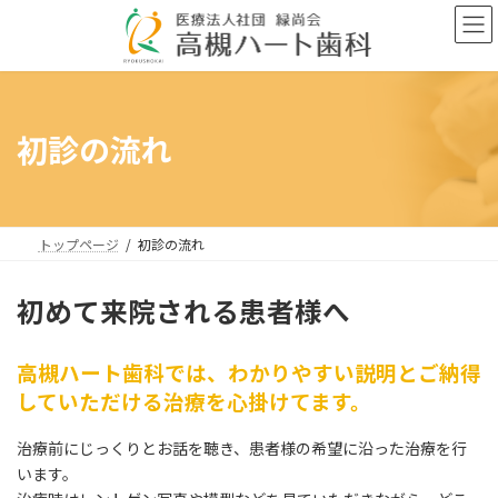
コ
ナ
ン
ビ
テ
ゲ
ン
ー
ツ
シ
へ
ョ
初診の流れ
ス
ン
キ
に
ッ
移
プ
動
トップページ
初診の流れ
初めて来院される患者様へ
高槻ハート歯科では、わかりやすい説明とご納得
していただける治療を心掛けてます。
治療前にじっくりとお話を聴き、患者様の希望に沿った治療を行
います。